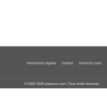
Navigation
de
l’article
Informations légales
Emplois
Contactez-nous
© 2002-2026 popesco.com | Tous droits réservés