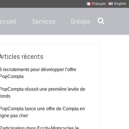
Français
English
ccueil
Services
Groupe
Articles récents
3 recrutements pour développer l’offre
PopCompta
PopCompta réussit une première levée de
fonds
PopCompta lance une offre de Compta en
ligne pas cher
Participation dans Eccity-Motocycles le